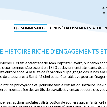
Rue
Tél
QUI SOMMES-NOUS
•
NOS ÉTABLISSEMENTS
•
OFFRE
E HISTOIRE RICHE D’ENGAGEMENTS E
ichel. Il était le 5
enfant de Jean Baptiste Savart, bûcheron et ch
e
 Les deux hommes s’associent en 1850 et deviennent fabricants de c
te européenne. A la suite de l’abandon du peignage des laines à la
e de chaussures à Saint-Michel et achète l’abbaye pour aménager d
ciété de prévoyance et, pour une faible cotisation, instaure une « ca
on compensatrice des arrêts de travail, et vient au secours des veu
er ses actions sociales : distribution de souliers aux enfants, créat
 de Paul. Cet orphelinat sera reconnu d’utilité publique en 1895 : l