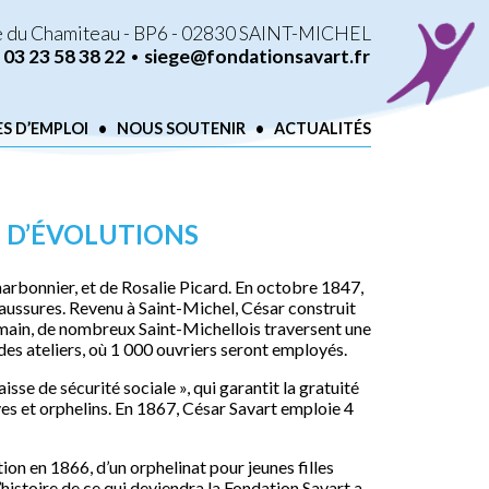
 du Chamiteau - BP6 - 02830 SAINT-MICHEL
.
03 23 58 38 22
•
siege@fondationsavart.fr
S D’EMPLOI
•
NOUS SOUTENIR
•
ACTUALITÉS
T D’ÉVOLUTIONS
arbonnier, et de Rosalie Picard. En octobre 1847,
haussures. Revenu à Saint-Michel, César construit
 main, de nombreux Saint-Michellois traversent une
es ateliers, où 1 000 ouvriers seront employés.
isse de sécurité sociale », qui garantit la gratuité
ves et orphelins. En 1867, César Savart emploie 4
ion en 1866, d’un orphelinat pour jeunes filles
’histoire de ce qui deviendra la Fondation Savart a