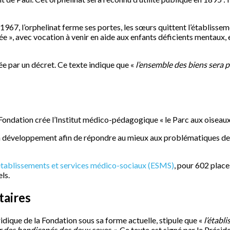
967, l’orphelinat ferme ses portes, les sœurs quittent l’établissemen
ée », avec vocation à venir en aide aux enfants déficients mentaux, 
ée par un décret. Ce texte indique que «
l’ensemble des biens sera p
 Fondation crée l’Institut médico-pédagogique « le Parc aux oiseaux 
on développement afin de répondre au mieux aux problématiques des
tablissements et services médico-sociaux (ESMS)
, pour 602 place
ls.
taires
idique de la Fondation sous sa forme actuelle, stipule que «
l’établ
r des handicapés des deux sexes.
» Ce texte est signé par le Présiden