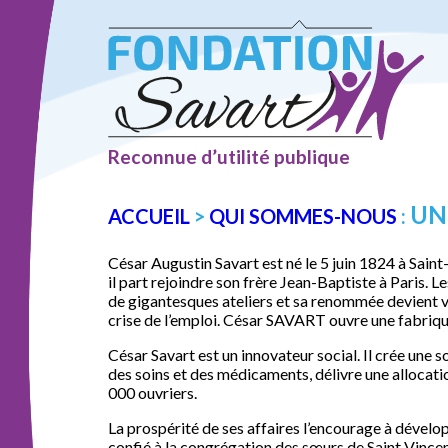
Reconnue d’utilité publique
UN
ACCUEIL
>
QUI SOMMES-NOUS
:
César Augustin Savart est né le 5 juin 1824 à Saint-M
il part rejoindre son frère Jean-Baptiste à Paris.
de gigantesques ateliers et sa renommée devient vi
crise de l’emploi. César SAVART ouvre une fabriqu
César Savart est un innovateur social. Il crée une so
des soins et des médicaments, délivre une allocati
000 ouvriers.
La prospérité de ses affaires l’encourage à développ
confié à la congrégation des sœurs de Saint Vincent