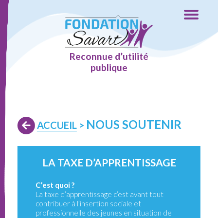
Reconnue d’utilité
publique
NOUS SOUTENIR
ACCUEIL
>
LA TAXE D’APPRENTISSAGE
C’est quoi ?
La taxe d’apprentissage c’est avant tout
contribuer à l’insertion sociale et
professionnelle des jeunes en situation de