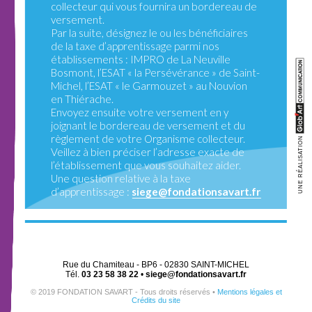
collecteur qui vous fournira un bordereau de
versement.
Par la suite, désignez le ou les bénéficiaires
de la taxe d’apprentissage parmi nos
établissements : IMPRO de La Neuville
Bosmont, l’ESAT « la Persévérance » de Saint-
Michel, l’ESAT « le Garmouzet » au Nouvion
en Thiérache.
Envoyez ensuite votre versement en y
joignant le bordereau de versement et du
règlement de votre Organisme collecteur.
UNE RÉALISATION
Veillez à bien préciser l’adresse exacte de
l’établissement que vous souhaitez aider.
Une question relative à la taxe
d’apprentissage :
siege@fondationsavart.fr
Rue du Chamiteau - BP6 - 02830 SAINT-MICHEL
Tél.
03 23 58 38 22
•
siege@fondationsavart.fr
© 2019 FONDATION SAVART - Tous droits réservés •
Mentions légales et
Crédits du site