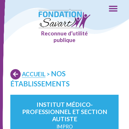
Reconnue d’utilité
publique
NOS
ACCUEIL
>
ÉTABLISSEMENTS
INSTITUT MÉDICO-
PROFESSIONNEL ET SECTION
AUTISTE
IMPRO