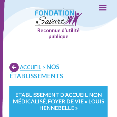
Reconnue d’utilité
publique
NOS
ACCUEIL
>
ÉTABLISSEMENTS
ETABLISSEMENT D’ACCUEIL NON
MÉDICALISÉ, FOYER DE VIE « LOUIS
HENNEBELLE »